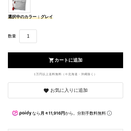
選択中のカラー：グレイ
数量
shopping_cart
カートに追加
1万円以上送料無料（※北海道・沖縄除く）
favorite
お気に入りに追加
なら
月々11,916円
から。分割手数料無料