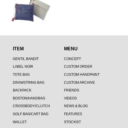
ITEM
MENU
GENTIL BANDIT
CONCEPT
LABEL NOIR
CUSTOM ORDER
TOTE BAG
CUSTOM HANDPAINT
DRAWSTRING BAG
CUSTOM ARCHIVE
BACKPACK
FRIENDS
BOSTON/HANDBAG
VIDEOS
CROSSBODY/CLUTCH
NEWS & BLOG
GOLF BAG/CART BAG
FEATURES
WALLET
STOCKIST