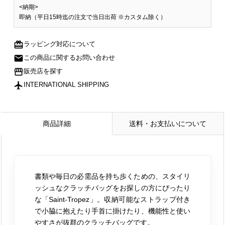
<納期>
即納（平日15時迄の注文で当日出荷 ※カスタム除く）
redeem
ラッピング対応について
mail
この商品に関するお問い合わせ
storefront
販売店を探す
flight
INTERNATIONAL SHIPPING
商品詳細
送料・お支払いについて
書類や毎日の必需品を持ち歩くための、スタイリ
ッシュなクラッチバッグをお探しの方にぴったり
な「Saint-Tropez」。収納可能なストラップ付き
で小脇に抱えたり手首に掛けたり、機能性と使い
やすさが抜群のクラッチバッグです。