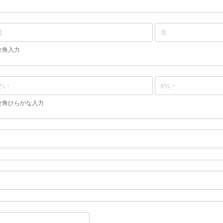
全角入力
全角ひらがな入力