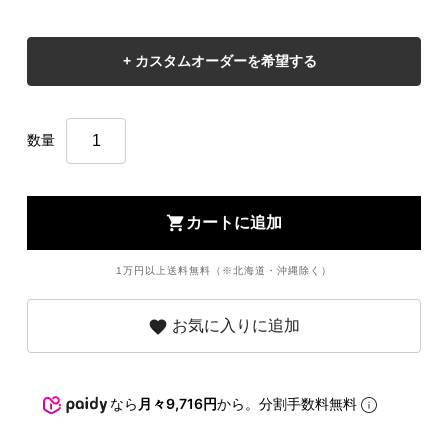
数量
shopping_cart
カートに追加
1万円以上送料無料（※北海道・沖縄除く）
favorite
お気に入りに追加
なら
月々9,716円
から。分割手数料無料