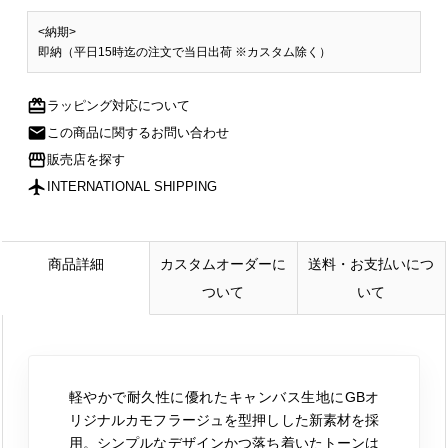
<納期>
即納（平日15時迄の注文で当日出荷 ※カスタム除く）
redeem
ラッピング対応について
mail
この商品に関するお問い合わせ
storefront
販売店を探す
flight
INTERNATIONAL SHIPPING
商品詳細
カスタムオーダーに
送料・お支払いにつ
ついて
いて
軽やかで耐久性に優れたキャンバス生地にGBオ
リジナルカモフラージュを型押しした新素材を採
用。シンプルなデザインかつ落ち着いたトーンは