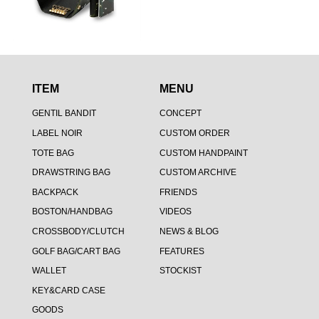
ITEM
MENU
GENTIL BANDIT
CONCEPT
LABEL NOIR
CUSTOM ORDER
TOTE BAG
CUSTOM HANDPAINT
DRAWSTRING BAG
CUSTOM ARCHIVE
BACKPACK
FRIENDS
BOSTON/HANDBAG
VIDEOS
CROSSBODY/CLUTCH
NEWS & BLOG
GOLF BAG/CART BAG
FEATURES
WALLET
STOCKIST
KEY&CARD CASE
GOODS