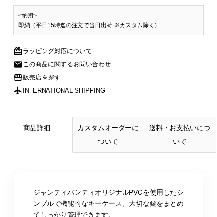
<納期>
即納（平日15時迄の注文で当日出荷 ※カスタム除く）
redeem
ラッピング対応について
mail
この商品に関するお問い合わせ
storefront
販売店を探す
flight
INTERNATIONAL SHIPPING
商品詳細
カスタムオーダーに
送料・お支払いにつ
ついて
いて
ジャンティバンティオリジナルPVCを使用したシ
ンプルで機能的なキーケース。大切な鍵をまとめ
てしっかり管理できます。