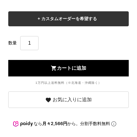
数量
shopping_cart
カートに追加
1万円以上送料無料（※北海道・沖縄除く）
favorite
お気に入りに追加
なら
月々2,566円
から。分割手数料無料