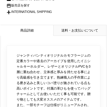
storefront
販売店を探す
flight
INTERNATIONAL SHIPPING
商品詳細
送料・お支払いについて
ジャンティバンティオリジナルカモフラージュの
定番カラーや過去のアーカイブを使用したイニシ
ャルキーホルダー。レザーとオリジナルPVCを3
層に重ね合わせ、立体感と厚みを持たせる事によ
り高級感を引き立てます。熟練職人の手作業によ
る磨き込みと美しいコバ塗りが施されている点も
高いポイントです。付属の革ひもを使ってバッグ
チャームとしてお使いいただく事も可能です。贈
り物としても大変オススメのアイテムです。
また、一部モチーフは仕様がリニューアルされ、