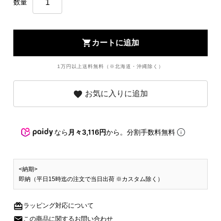
数量
shopping_cart
カートに追加
1万円以上送料無料（※北海道・沖縄除く）
favorite
お気に入りに追加
なら
月々3,116円
から。分割手数料無料
<納期>
即納（平日15時迄の注文で当日出荷 ※カスタム除く）
redeem
ラッピング対応について
mail
この商品に関するお問い合わせ