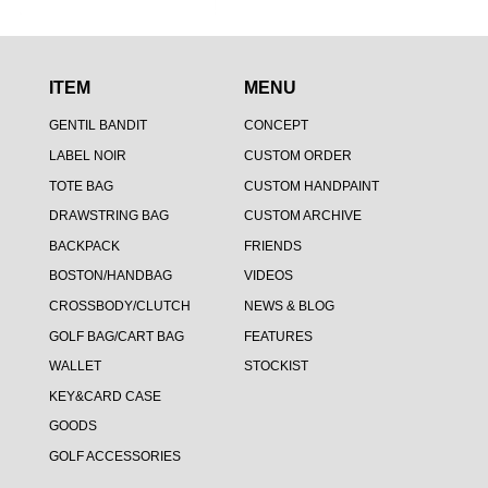
ITEM
MENU
GENTIL BANDIT
CONCEPT
LABEL NOIR
CUSTOM ORDER
TOTE BAG
CUSTOM HANDPAINT
DRAWSTRING BAG
CUSTOM ARCHIVE
BACKPACK
FRIENDS
BOSTON/HANDBAG
VIDEOS
CROSSBODY/CLUTCH
NEWS & BLOG
GOLF BAG/CART BAG
FEATURES
WALLET
STOCKIST
KEY&CARD CASE
GOODS
GOLF ACCESSORIES