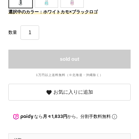
選択中のカラー：ホワイトカモ×ブラックロゴ
数量
sold out
1万円以上送料無料（※北海道・沖縄除く）
favorite
お気に入りに追加
なら
月々1,833円
から。分割手数料無料