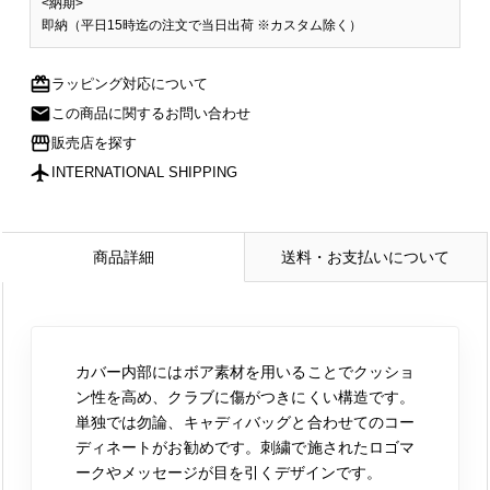
<納期>
即納（平日15時迄の注文で当日出荷 ※カスタム除く）
redeem
ラッピング対応について
mail
この商品に関するお問い合わせ
storefront
販売店を探す
flight
INTERNATIONAL SHIPPING
商品詳細
送料・お支払いについて
カバー内部にはボア素材を用いることでクッショ
ン性を高め、クラブに傷がつきにくい構造です。
単独では勿論、キャディバッグと合わせてのコー
ディネートがお勧めです。刺繍で施されたロゴマ
ークやメッセージが目を引くデザインです。