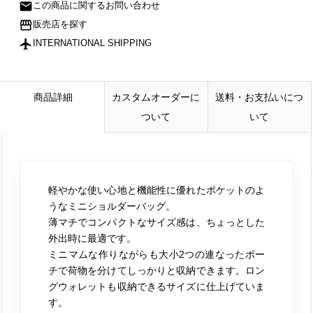
mail
この商品に関するお問い合わせ
storefront
販売店を探す
flight
INTERNATIONAL SHIPPING
商品詳細
カスタムオーダーに
送料・お支払いにつ
ついて
いて
軽やかな使い心地と機能性に優れたポケットのよ
うなミニショルダーバッグ。
薄マチでコンパクトなサイズ感は、ちょっとした
外出時に最適です。
ミニマムな作りながらも大小2つの連なったポー
チで荷物を分けてしっかりと収納できます。ロン
グウォレットも収納できるサイズに仕上げていま
す。