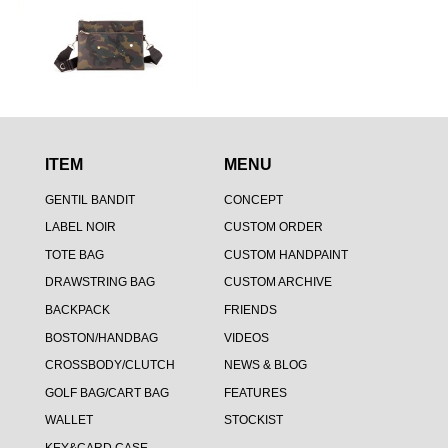
ITEM
MENU
GENTIL BANDIT
CONCEPT
LABEL NOIR
CUSTOM ORDER
TOTE BAG
CUSTOM HANDPAINT
DRAWSTRING BAG
CUSTOM ARCHIVE
BACKPACK
FRIENDS
BOSTON/HANDBAG
VIDEOS
CROSSBODY/CLUTCH
NEWS & BLOG
GOLF BAG/CART BAG
FEATURES
WALLET
STOCKIST
KEY&CARD CASE