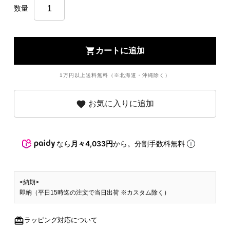
数量
shopping_cart
カートに追加
1万円以上送料無料（※北海道・沖縄除く）
favorite
お気に入りに追加
なら
月々4,033円
から。分割手数料無料
<納期>
即納（平日15時迄の注文で当日出荷 ※カスタム除く）
redeem
ラッピング対応について