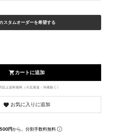
shopping_cart
カートに追加
円以上送料無料（※北海道・沖縄除く）
favorite
お気に入りに追加
500円
から。分割手数料無料