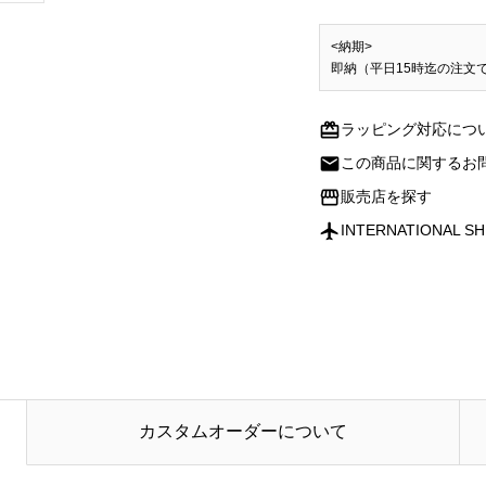
<納期>
即納（平日15時迄の注文
redeem
ラッピング対応につ
mail
この商品に関するお
storefront
販売店を探す
flight
INTERNATIONAL SH
カスタムオーダーについて