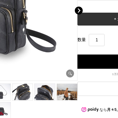
数量
1万
なら
月々5,