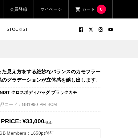
会員登録
マイページ
カート
0
STOCKIST
った見え方をする絶妙なバランスのカモフラー
黒のグラデーションが立体感を醸し出します。
BANDIT クロスボディバッグ ブラックカモ
品コード：GB1990-PM-BCM
PRICE: ¥33,000
(税込)
GB Members：
1650pt
付与