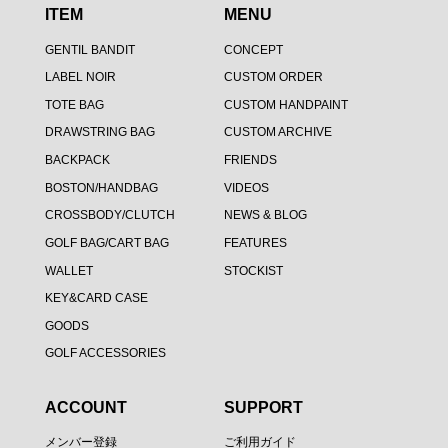
ITEM
MENU
GENTIL BANDIT
CONCEPT
LABEL NOIR
CUSTOM ORDER
TOTE BAG
CUSTOM HANDPAINT
DRAWSTRING BAG
CUSTOM ARCHIVE
BACKPACK
FRIENDS
BOSTON/HANDBAG
VIDEOS
CROSSBODY/CLUTCH
NEWS & BLOG
GOLF BAG/CART BAG
FEATURES
WALLET
STOCKIST
KEY&CARD CASE
GOODS
GOLF ACCESSORIES
ACCOUNT
SUPPORT
メンバー登録
ご利用ガイド