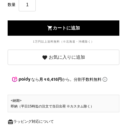
数量
shopping_cart
カートに追加
1万円以上送料無料（※北海道・沖縄除く）
favorite
お気に入りに追加
なら
月々6,416円
から。分割手数料無料
<納期>
即納（平日15時迄の注文で当日出荷 ※カスタム除く）
redeem
ラッピング対応について