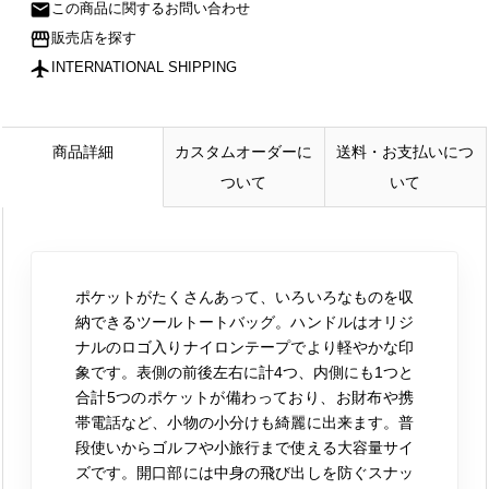
mail
この商品に関するお問い合わせ
storefront
販売店を探す
flight
INTERNATIONAL SHIPPING
商品詳細
カスタムオーダーに
送料・お支払いにつ
ついて
いて
ポケットがたくさんあって、いろいろなものを収
納できるツールトートバッグ。ハンドルはオリジ
ナルのロゴ入りナイロンテープでより軽やかな印
象です。表側の前後左右に計4つ、内側にも1つと
合計5つのポケットが備わっており、お財布や携
帯電話など、小物の小分けも綺麗に出来ます。普
段使いからゴルフや小旅行まで使える大容量サイ
ズです。開口部には中身の飛び出しを防ぐスナッ