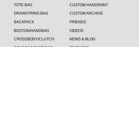
TOTE BAG
CUSTOM HANDPAINT
DRAWSTRING BAG
CUSTOM ARCHIVE
BACKPACK
FRIENDS
BOSTON/HANDBAG
VIDEOS
CROSSBODY/CLUTCH
NEWS & BLOG
GOLF BAG/CART BAG
FEATURES
WALLET
STOCKIST
KEY&CARD CASE
GOODS
GOLF ACCESSORIES
ACCOUNT
SUPPORT
メンバー登録
ご利用ガイド
マイページ
特定商取引法に基づく表記
ショッピングカート
プライバシーポリシー
よくあるご質問（FAQ）