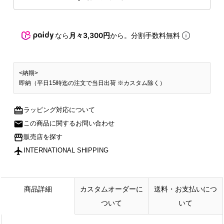
なら
月々3,300円
から。分割手数料無料
<納期>
即納（平日15時迄の注文で当日出荷 ※カスタム除く）
redeem
ラッピング対応について
mail
この商品に関するお問い合わせ
storefront
販売店を探す
flight
INTERNATIONAL SHIPPING
商品詳細
カスタムオーダーに
送料・お支払いにつ
ついて
いて