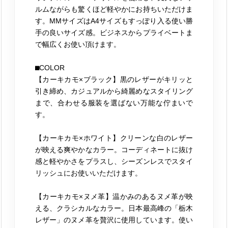
ルムながらも驚くほど軽やかにお持ちいただけま
す。MMサイズはA4サイズもすっぽり入る使い勝
手の良いサイズ感。ビジネスからプライベートま
で幅広くお使い頂けます。
⬛︎COLOR
【カーキカモ×ブラック】黒のレザーがキリッと
引き締め、カジュアルから綺麗めなスタイリング
まで、合わせる服装を選ばない万能な佇まいで
す。
【カーキカモ×ホワイト】クリーンな白のレザー
が映える爽やかなカラー。コーディネートに抜け
感と軽やかさをプラスし、シーズンレスでスタイ
リッシュにお使いいただけます。
【カーキカモ×ヌメ革】温かみのあるヌメ革が映
える、クラシカルなカラー。日本最高峰の「栃木
レザー」のヌメ革を贅沢に使用しています。使い