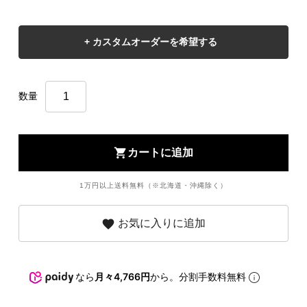
数量
shopping_cart
カートに追加
1万円以上送料無料（※北海道・沖縄除く）
favorite
お気に入りに追加
なら
月々4,766円
から。分割手数料無料