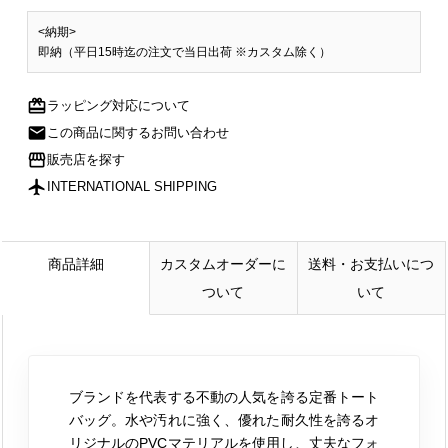
<納期>
即納（平日15時迄の注文で当日出荷 ※カスタム除く）
redeem
ラッピング対応について
mail
この商品に関するお問い合わせ
storefront
販売店を探す
flight
INTERNATIONAL SHIPPING
商品詳細
カスタムオーダーに
送料・お支払いにつ
ついて
いて
ブランドを代表する不動の人気を誇る定番トート
バッグ。水や汚れに強く、優れた耐久性を誇るオ
リジナルのPVCマテリアルを使用し、丈夫なフォ