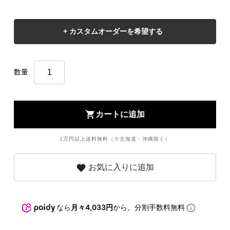
数量
shopping_cart
カートに追加
1万円以上送料無料（※北海道・沖縄除く）
favorite
お気に入りに追加
なら
月々4,033円
から。分割手数料無料