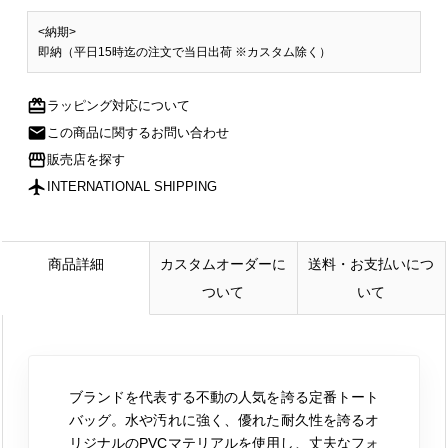
<納期>
即納（平日15時迄の注文で当日出荷 ※カスタム除く）
redeem
ラッピング対応について
mail
この商品に関するお問い合わせ
storefront
販売店を探す
flight
INTERNATIONAL SHIPPING
商品詳細
カスタムオーダーに
送料・お支払いにつ
ついて
いて
ブランドを代表する不動の人気を誇る定番トート
バッグ。水や汚れに強く、優れた耐久性を誇るオ
リジナルのPVCマテリアルを使用し、丈夫なフォ