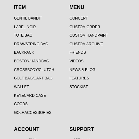
ITEM
MENU
GENTIL BANDIT
CONCEPT
LABEL NOIR
CUSTOM ORDER
TOTE BAG
CUSTOM HANDPAINT
DRAWSTRING BAG
CUSTOM ARCHIVE
BACKPACK
FRIENDS
BOSTON/HANDBAG
VIDEOS
CROSSBODY/CLUTCH
NEWS & BLOG
GOLF BAG/CART BAG
FEATURES
WALLET
STOCKIST
KEY&CARD CASE
GOODS
GOLF ACCESSORIES
ACCOUNT
SUPPORT