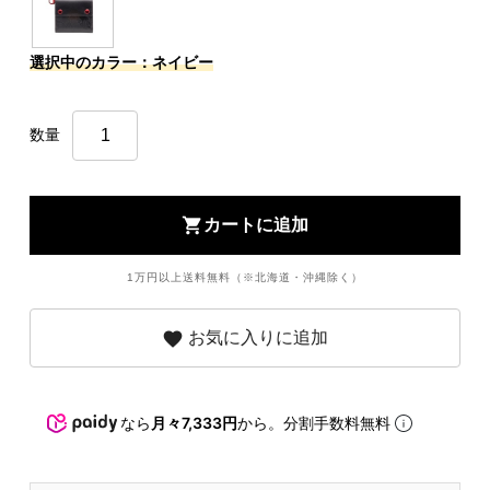
選択中のカラー：ネイビー
数量
shopping_cart
カートに追加
1万円以上送料無料（※北海道・沖縄除く）
favorite
お気に入りに追加
なら
月々7,333円
から。分割手数料無料