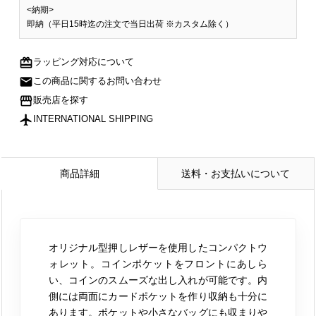
<納期>
即納（平日15時迄の注文で当日出荷 ※カスタム除く）
redeem
ラッピング対応について
mail
この商品に関するお問い合わせ
storefront
販売店を探す
flight
INTERNATIONAL SHIPPING
商品詳細
送料・お支払いについて
オリジナル型押しレザーを使用したコンパクトウ
ォレット。コインポケットをフロントにあしら
い、コインのスムーズな出し入れが可能です。内
側には両面にカードポケットを作り収納も十分に
あります。ポケットや小さなバッグにも収まりや