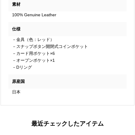
素材
100% Genuine Leather
仕様
－金具（色：レッド）
－スナップボタン開閉式コインポケット
－カード用ポケット×6
－オープンポケット×1
－Dリング
原産国
日本
最近チェックしたアイテム