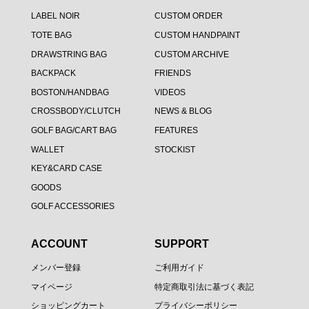
LABEL NOIR
CUSTOM ORDER
TOTE BAG
CUSTOM HANDPAINT
DRAWSTRING BAG
CUSTOM ARCHIVE
BACKPACK
FRIENDS
BOSTON/HANDBAG
VIDEOS
CROSSBODY/CLUTCH
NEWS & BLOG
GOLF BAG/CART BAG
FEATURES
WALLET
STOCKIST
KEY&CARD CASE
GOODS
GOLF ACCESSORIES
ACCOUNT
SUPPORT
メンバー登録
ご利用ガイド
マイページ
特定商取引法に基づく表記
ショッピングカート
プライバシーポリシー