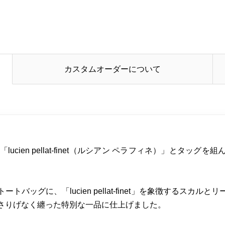
カスタムオーダーについて
ucien pellat-finet（ルシアン ペラフィネ）」とタッ
バッグに、「lucien pellat-finet」を象徴するスカ
さりげなく纏った特別な一品に仕上げました。