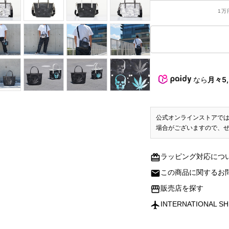
1万
なら
月々5,
公式オンラインストアで
場合がございますので、
redeem
ラッピング対応につ
mail
この商品に関するお
storefront
販売店を探す
flight
INTERNATIONAL SH