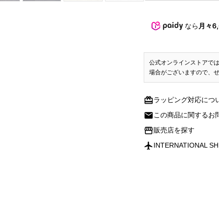
なら
月々6,
公式オンラインストアで
場合がございますので、
redeem
ラッピング対応につ
mail
この商品に関するお
storefront
販売店を探す
flight
INTERNATIONAL SH