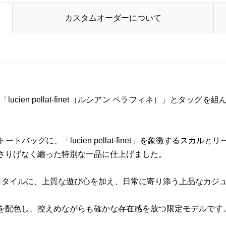
カスタムオーダーについて
ucien pellat-finet（ルシアン ペラフィネ）」とタッ
バッグに、「lucien pellat-finet」を象徴するスカ
さりげなく纏った特別な一品に仕上げました。
然体なスタイルに、上質な遊び心を加え、日常に寄り添う上品なカジ
を配色し、控えめながらも確かな存在感を放つ限定モデルです