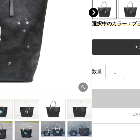
選択中のカラー：ブ
数量
1万