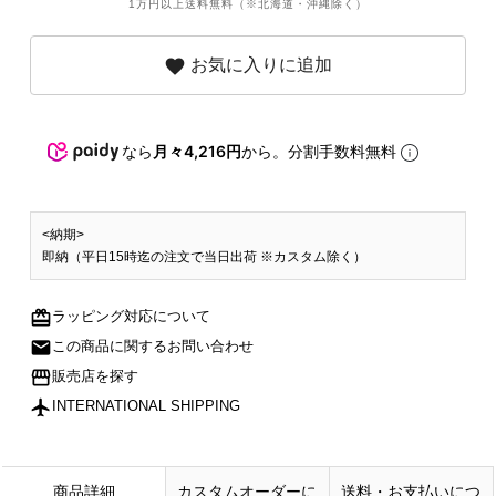
1万円以上送料無料（※北海道・沖縄除く）
favorite
お気に入りに追加
なら
月々4,216円
から。分割手数料無料
<納期>
即納（平日15時迄の注文で当日出荷 ※カスタム除く）
redeem
ラッピング対応について
mail
この商品に関するお問い合わせ
storefront
販売店を探す
flight
INTERNATIONAL SHIPPING
商品詳細
カスタムオーダーに
送料・お支払いにつ