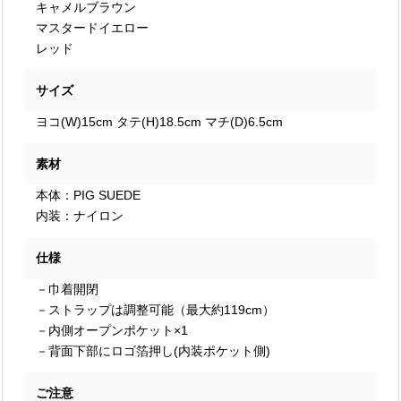
キャメルブラウン
マスタードイエロー
レッド
サイズ
ヨコ(W)15cm タテ(H)18.5cm マチ(D)6.5cm
素材
本体：PIG SUEDE
内装：ナイロン
仕様
－巾着開閉
－ストラップは調整可能（最大約119cm）
－内側オープンポケット×1
－背面下部にロゴ箔押し(内装ポケット側)
ご注意