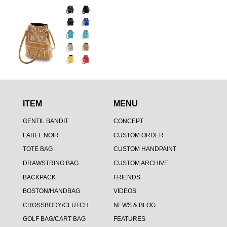
ITEM
MENU
GENTIL BANDIT
CONCEPT
LABEL NOIR
CUSTOM ORDER
TOTE BAG
CUSTOM HANDPAINT
DRAWSTRING BAG
CUSTOM ARCHIVE
BACKPACK
FRIENDS
BOSTON/HANDBAG
VIDEOS
CROSSBODY/CLUTCH
NEWS & BLOG
GOLF BAG/CART BAG
FEATURES