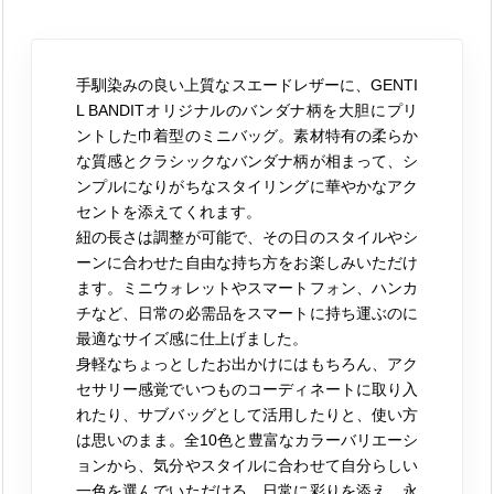
手馴染みの良い上質なスエードレザーに、GENTI
L BANDITオリジナルのバンダナ柄を大胆にプリ
ントした巾着型のミニバッグ。素材特有の柔らか
な質感とクラシックなバンダナ柄が相まって、シ
ンプルになりがちなスタイリングに華やかなアク
セントを添えてくれます。
紐の長さは調整が可能で、その日のスタイルやシ
ーンに合わせた自由な持ち方をお楽しみいただけ
ます。ミニウォレットやスマートフォン、ハンカ
チなど、日常の必需品をスマートに持ち運ぶのに
最適なサイズ感に仕上げました。
身軽なちょっとしたお出かけにはもちろん、アク
セサリー感覚でいつものコーディネートに取り入
れたり、サブバッグとして活用したりと、使い方
は思いのまま。全10色と豊富なカラーバリエーシ
ョンから、気分やスタイルに合わせて自分らしい
一色を選んでいただける、日常に彩りを添え、永