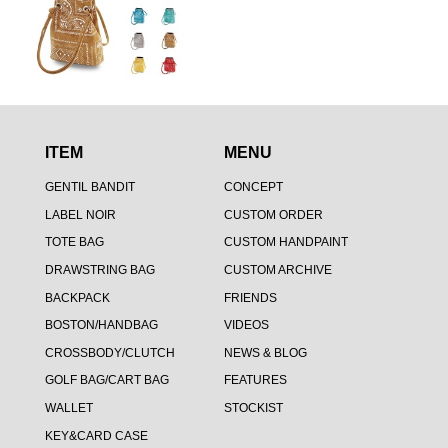
ITEM
MENU
GENTIL BANDIT
CONCEPT
LABEL NOIR
CUSTOM ORDER
TOTE BAG
CUSTOM HANDPAINT
DRAWSTRING BAG
CUSTOM ARCHIVE
BACKPACK
FRIENDS
BOSTON/HANDBAG
VIDEOS
CROSSBODY/CLUTCH
NEWS & BLOG
GOLF BAG/CART BAG
FEATURES
WALLET
STOCKIST
KEY&CARD CASE