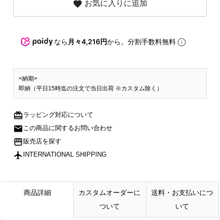
favorite
お気に入りに追加
なら
月々4,216円
から。分割手数料無料
<納期>
即納（平日15時迄の注文で当日出荷 ※カスタム除く）
redeem
ラッピング対応について
mail
この商品に関するお問い合わせ
storefront
販売店を探す
flight
INTERNATIONAL SHIPPING
商品詳細
カスタムオーダーに
送料・お支払いにつ
ついて
いて