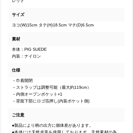
レッド
サイズ
ヨコ(W)15cm タテ(H)18.5cm マチ(D)6.5cm
素材
本体：PIG SUEDE
内装：ナイロン
仕様
－巾着開閉
－ストラップは調整可能（最大約119cm）
－内側オープンポケット×1
－背面下部にロゴ箔押し(内装ポケット側)
ご注意
●製品により柄の出方に個体差があります。
●本体には天然皮革を使用しております。天然素材の為、