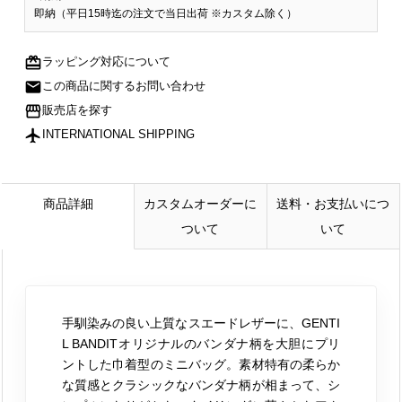
即納（平日15時迄の注文で当日出荷 ※カスタム除く）
redeem
ラッピング対応について
mail
この商品に関するお問い合わせ
storefront
販売店を探す
flight
INTERNATIONAL SHIPPING
商品詳細
カスタムオーダーに
送料・お支払いにつ
ついて
いて
手馴染みの良い上質なスエードレザーに、GENTI
L BANDITオリジナルのバンダナ柄を大胆にプリ
ントした巾着型のミニバッグ。素材特有の柔らか
な質感とクラシックなバンダナ柄が相まって、シ