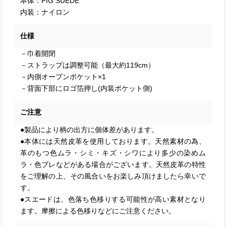
本体：PIG SUEDE
内装：ナイロン
仕様
－巾着開閉
－ストラップは調整可能（最大約119cm）
－内側オープンポケット×1
－背面下部にロゴ箔押し(内装ポケット側)
ご注意
●製品により柄の出方に個体差があります。
●本体には天然皮革を使用しております。天然素材の為、
革のもつ色ムラ・シミ・キズ・シワにより多少の染めム
ラ・色ブレなどがある場合がございます。天然皮革の特性
をご理解の上、その風合いをお楽しみ頂けましたら幸いで
す。
●スエードは、色落ち色移りする可能性が高い素材となり
ます。摩擦による色移りなどにご注意ください。