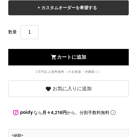
数量
shopping_cart
カートに追加
1万円以上送料無料（※北海道・沖縄除く）
favorite
お気に入りに追加
なら
月々4,216円
から。分割手数料無料
<納期>