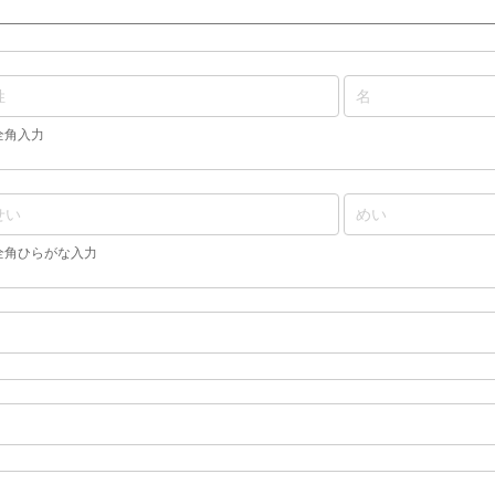
全角入力
全角ひらがな入力