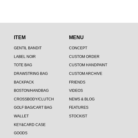
ITEM
MENU
GENTIL BANDIT
CONCEPT
LABEL NOIR
CUSTOM ORDER
TOTE BAG
CUSTOM HANDPAINT
DRAWSTRING BAG
CUSTOM ARCHIVE
BACKPACK
FRIENDS
BOSTON/HANDBAG
VIDEOS
CROSSBODY/CLUTCH
NEWS & BLOG
GOLF BAG/CART BAG
FEATURES
WALLET
STOCKIST
KEY&CARD CASE
GOODS