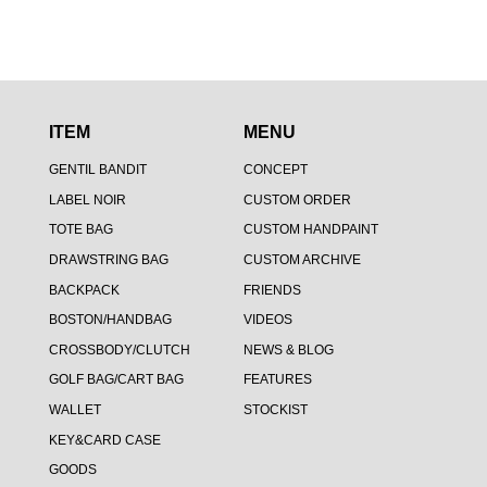
ITEM
MENU
GENTIL BANDIT
CONCEPT
LABEL NOIR
CUSTOM ORDER
TOTE BAG
CUSTOM HANDPAINT
DRAWSTRING BAG
CUSTOM ARCHIVE
BACKPACK
FRIENDS
BOSTON/HANDBAG
VIDEOS
CROSSBODY/CLUTCH
NEWS & BLOG
GOLF BAG/CART BAG
FEATURES
WALLET
STOCKIST
KEY&CARD CASE
GOODS