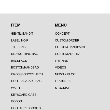
ITEM
MENU
GENTIL BANDIT
CONCEPT
LABEL NOIR
CUSTOM ORDER
TOTE BAG
CUSTOM HANDPAINT
DRAWSTRING BAG
CUSTOM ARCHIVE
BACKPACK
FRIENDS
BOSTON/HANDBAG
VIDEOS
CROSSBODY/CLUTCH
NEWS & BLOG
GOLF BAG/CART BAG
FEATURES
WALLET
STOCKIST
KEY&CARD CASE
GOODS
GOLF ACCESSORIES